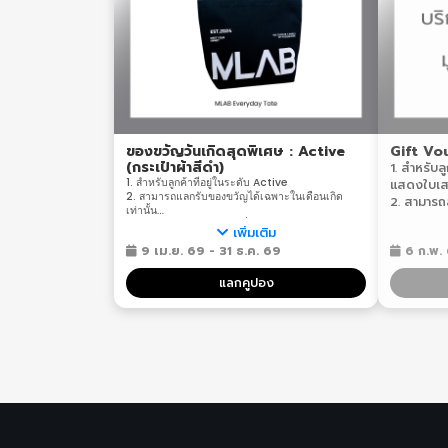
ของขวัญวันเกิดสุดพิเศษ : Active
Gift Vou
(กระเป๋าผ้าสีดำ)
1. สำหรับล
1. สำหรับลูกค้าที่อยู่ในระดับ Active
แสดงใบเสร็
2. สามารถแลกรับของขวัญได้เฉพาะในเดือนเกิด
2. สามารถ
เท่านั้น
Central 
3. สามารถรับของขวัญได้ที่ร้าน MLAB ทุกสาขา ทาง
เพิ่มเติม
Central 
ร้านจะไม่มีบริการส่งสินค้าให้กับลูกค้าในทุกกรณี
9 เม.ย. 69 - 31 ธ.ค. 69
Emporium 
6 ก.พ. 
4. สำหรับแลกสินค้าพรีเมียม (กระเป๋าผ้าสีดำ)
*เงื่อนไขเป็นไปตามที่บริษัทกำหนด
10.30 - 2
แลกคูปอง
3. รอบขนส่
อังคาร แล
4. ทางฝ่าย
สะอาดทุกวั
5. ระยะเวล
ลูกค้าที่ส่
6. รองเท้า
บริการทุก
7. ลูกค้าส่
เท่านั้น แล