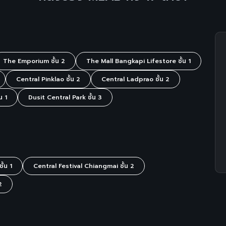
เป็นเพียงการทำความสะอาดคราบ
ิดขึ้น แต่ไม่รับประกันความสะอาด
่หลังจากการซัก
ูปองนี้ไม่รวม คราบฝังลึก/มีสีตก/
คลนฝังแน่น/สกรีนลอก/คราบกาว/
หรืออาการอื่นๆนอกเหนือจากการซัก
The Emporium ชั้น 2
The Mall Bangkapi Lifestore ชั้น 1
านขอเก็บค่าบริการเพิ่มเติมตาม
Central Pinklao ชั้น 2
Central Ladprao ชั้น 2
er ไม่สามารถแลกเปลี่ยนหรือทอน
หรือนำไปใช้ลดราคาสินค้าในร้านได้
น 1
Dusit Central Park ชั้น 3
ป็นไปตามที่บริษัทกำหนด
ั้น 1
Central Festival Chiangmai ชั้น 2
2