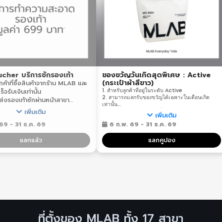
cher บริการซักรองเท้า
ของขวัญวันเกิดสุดพิเศษ : Active
(กระเป๋าผ้าสีขาว)
ูกค้าที่ซื้อสินค้าจากร้าน MLAB และ
1. สำหรับลูกค้าที่อยู่ในระดับ Active
จรับเงินเท่านั้น
2. สามารถแลกรับของขวัญได้เฉพาะในเดือนเกิด
ส่งรองเท้าซักผ่านหน้าสาขา
เท่านั้น
World / Mega Bangna /
เพิ่มเติม
3. สามารถรับของขวัญได้ที่ร้าน MLAB ทุกสาขา ทาง
เพิ่มเติม
Ladprao / Siam Paragon /
ร้านจะไม่มีบริการส่งสินค้าให้กับลูกค้าในทุกกรณี
/ Dusit Park ได้ตั้งแต่เวลา
69 - 31 ธ.ค. 69
6 ก.พ. 69 - 31 ธ.ค. 69
4. สำหรับแลกสินค้าพรีเมียม (กระเป๋าผ้าสีขาว)
1.00 น.
*เงื่อนไขเป็นไปตามที่บริษัทกำหนด
แลกแล้ว
แลกคูปอง
งเข้ารับรองเท้าที่สาขาทุกวัน
ะวันพฤหัสบดี
บริการจะส่งซักรองเท้าเพื่อทำความ
นศุกร์
าซักขึ้นอยู่กับสภาพรองเท้าของ
งซัก ในเบื้องต้นไม่เกิน 20 วัน
ที่ขาดหรือชำรุดทางร้านจะไม่รับ
กรณี
งสินค้าที่สาขาใดให้รับคืนที่สาขาเดิม
ที่ตั้งของ MLAB ทั้ง 17 สาขา
ะไม่มีการจัดส่งตรงถึงลูกค้าทุก